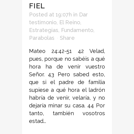
FIEL
Posted at 19:07h
in
Dar
testimonio
,
El Reino
,
Estrategias
,
Fundamento
,
Parabolas
Share
Mateo 24:42-51 42 Velad,
pues, porque no sabéis a qué
hora ha de venir vuestro
Señor. 43 Pero sabed esto,
que si el padre de familia
supiese a qué hora el ladrón
habría de venir, velaría, y no
dejaría minar su casa. 44 Por
tanto, también vosotros
estad...