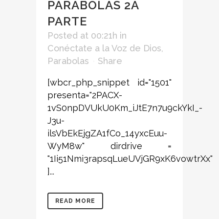
PARÁBOLAS 2A
PARTE
Posted at 00:21h
in
Conéctate a la Voz de Dios
,
Parabolas
Share
[wbcr_php_snippet id="1501"
presenta="2PACX-
1vS0npDVUkU0Km_iJtE7n7u9ckYkI_-
J3u-
ilsVbEkEjgZA1fCo_14yxcEuu-
WyM8w" dirdrive =
"1Ii51Nmi3rapsqLueUVjGR9xK6vowtrXx"
]...
READ MORE