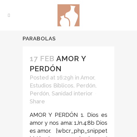
PARABOLAS
17 FEB
AMOR Y
PERDÓN
Posted at 16:29h
in
Amor
,
Estudios Bíblicos
,
Perdón
,
Perdón
,
Sanidad interior
Share
AMOR Y PERDÓN 1. Dios es
amor y nos ama: 1Jn.4:8b Dios
es amor. [wbcr_php_snippet