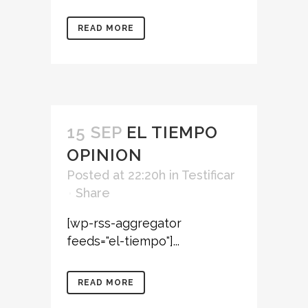
READ MORE
15 SEP
EL TIEMPO
OPINION
Posted at 22:20h
in
Testificar
Share
[wp-rss-aggregator
feeds="el-tiempo"]...
READ MORE