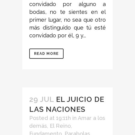
convidado por alguno a
bodas, no te sientes en el
primer lugar, no sea que otro
más distinguido que tú esté
convidado por él, 9 y...
READ MORE
29 JUL
EL JUICIO DE
LAS NACIONES
Posted at 19:11h
in
Amar a los
demás
,
El Reino
,
Fundamento
,
Parabolas
,