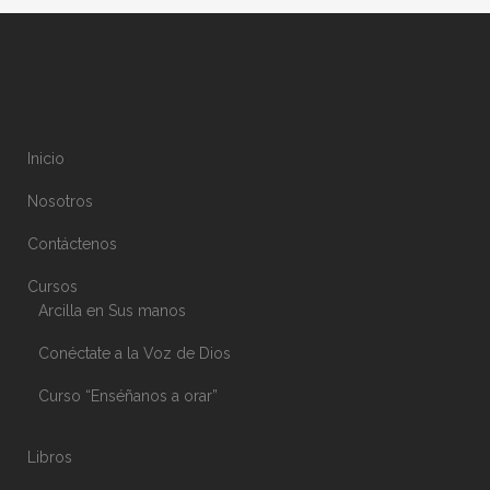
Inicio
Nosotros
Contáctenos
Cursos
Arcilla en Sus manos
Conéctate a la Voz de Dios
Curso “Enséñanos a orar”
Libros