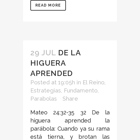
READ MORE
29 JUL
DE LA
HIGUERA
APRENDED
Posted at 19:05h
in
El Reino
,
Estrategias
,
Fundamento
,
Parabolas
Share
Mateo 24:32-35 32 De la
higuera aprended la
parábola: Cuando ya su rama
está tierna, y brotan las