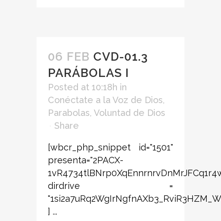
06 FEB
CVD-01.3
PARÁBOLAS I
Posted at 10:18h
in
Conéctate a la Voz de Dios
,
Parabolas
,
Voluntad de Dios
Share
[wbcr_php_snippet id="1501"
presenta="2PACX-
1vR4734tlBNrp0XqEnnrnrvDnMrJFCq1r
dirdrive =
"1si2a7uRq2WgIrNgfnAXb3_RviR3HZM_W
] ...