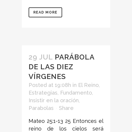
READ MORE
29 JUL
PARÁBOLA
DE LAS DIEZ
VÍRGENES
Posted at 19:08h
in
El Reino
,
Estrategias
,
Fundamento
,
Insistir en la oración
,
Parabolas
Share
Mateo 25:1-13 25 Entonces el
reino de los cielos será