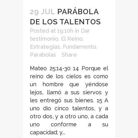
29 JUL
PARÁBOLA
DE LOS TALENTOS
Posted at 19:10h
in
Dar
testimonio
,
El Reino
,
Estrategias
,
Fundamento
,
Parabolas
Share
Mateo 25:14-30 14 Porque el
reino de los cielos es como
un hombre que yéndose
lejos, llamó a sus siervos y
les entregó sus bienes. 15 A
uno dio cinco talentos, y a
otro dos, y a otro uno, a cada
uno conforme a su
capacidad; y...