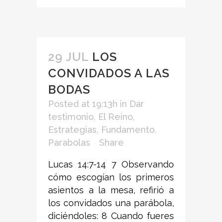
29 JUL
LOS
CONVIDADOS A LAS
BODAS
Posted at 19:13h
in
Dar
testimonio
,
El Reino
,
Estrategias
,
Fundamento
,
Parabolas
Share
Lucas 14:7-14 7 Observando
cómo escogían los primeros
asientos a la mesa, refirió a
los convidados una parábola,
diciéndoles: 8 Cuando fueres