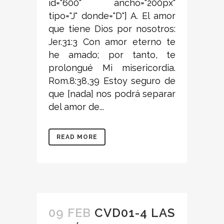
id="600" ancho="200px"
tipo="J" donde="D"] A. El amor
que tiene Dios por nosotros:
Jer.31:3 Con amor eterno te
he amado; por tanto, te
prolongué Mi misericordia.
Rom.8:38,39 Estoy seguro de
que [nada] nos podrá separar
del amor de...
READ MORE
09 FEB
CVD01-4 LAS