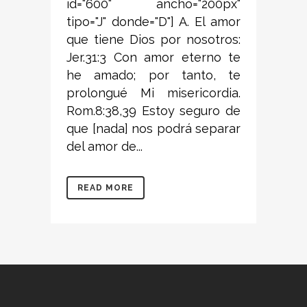
id="600" ancho="200px"
tipo="J" donde="D"] A. El amor
que tiene Dios por nosotros:
Jer.31:3 Con amor eterno te
he amado; por tanto, te
prolongué Mi misericordia.
Rom.8:38,39 Estoy seguro de
que [nada] nos podrá separar
del amor de...
READ MORE