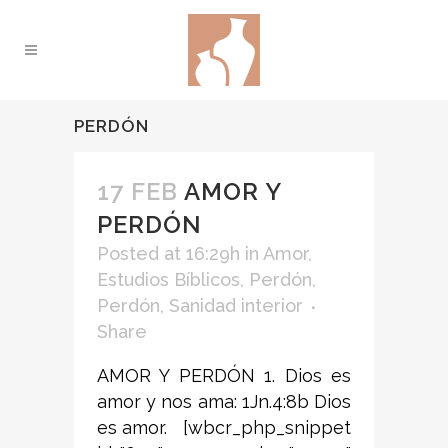
PERDÓN
17 FEB
AMOR Y
PERDÓN
Posted at 16:29h
in
Amor
,
Estudios Bíblicos
,
Perdón
,
Perdón
,
Sanidad interior
Share
AMOR Y PERDÓN 1. Dios es
amor y nos ama: 1Jn.4:8b Dios
es amor. [wbcr_php_snippet