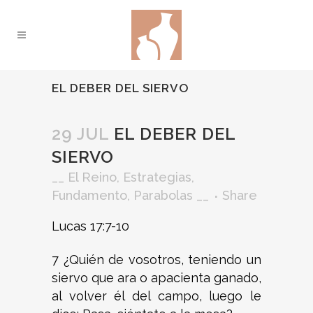
EL DEBER DEL SIERVO
29 JUL
EL DEBER DEL
SIERVO
__
El Reino
,
Estrategias
,
Fundamento
,
Parabolas
__
Share
Lucas 17:7-10
7 ¿Quién de vosotros, teniendo un
siervo que ara o apacienta ganado,
al volver él del campo, luego le