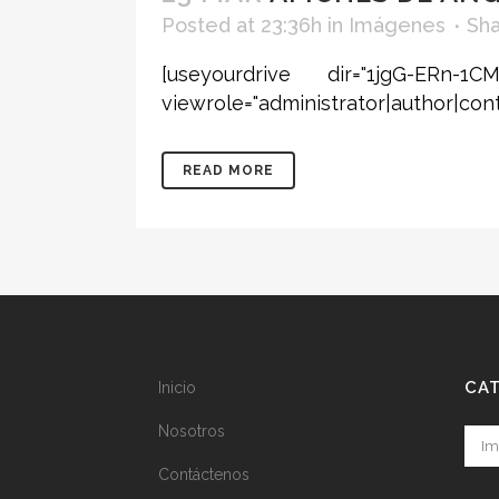
Posted at 23:36h
in
Imágenes
Sh
[useyourdrive dir="1jgG-ERn-
viewrole="administrator|author|cont
READ MORE
CA
Inicio
Nosotros
Cate
Contáctenos