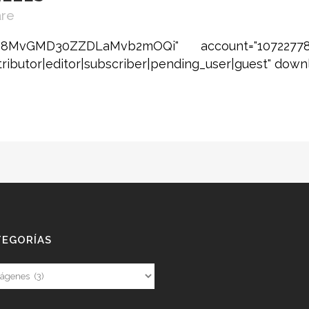
are
1CM8MvGMD30ZZDLaMvb2mOQi" account="10722778
ributor|editor|subscriber|pending_user|guest" downloa
TEGORÍAS
gorías