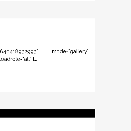
4640418932993" mode="gallery"
role="all" ]...