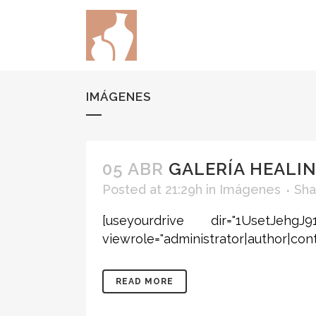
IMÁGENES
05 ABR
GALERÍA HEALI
Posted at 21:29h
in
Imágenes
Sha
[useyourdrive dir="1UsetJehg
viewrole="administrator|author|cont
READ MORE