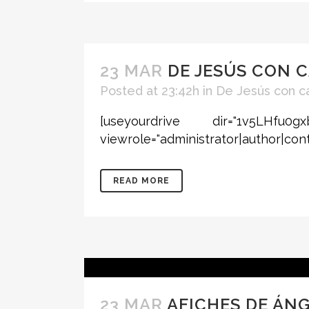
23 MAR
DE JESÚS CON 
Posted at 23:42h
in
De Jesús con c
[useyourdrive dir="1v5LHfu0g
viewrole="administrator|author|cont
READ MORE
23 MAR
AFICHES DE ÁN