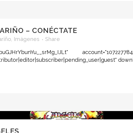
CARIÑO – CONÉCTATE
ariño
,
Imágenes
Share
xbuGJHrYbunYu__srMg_IJLt" account="10722778
ributor|editor|subscriber|pending_user|guest" download
GELES