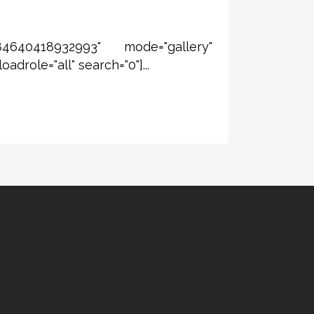
4640418932993" mode="gallery"
drole="all" search="0"]...