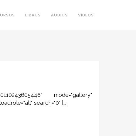
URSOS
LIBROS
AUDIOS
VIDEOS
0110243605446" mode="gallery"
role="all" search="0" ]...