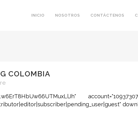
INICIO
NOSOTROS
CONTÁCTENOS
C
NG COLOMBIA
re
J91w6ErT8HbUw66UTMuxLlJh" account="10937307
ributor|editor|subscriber|pending_user|guest" download