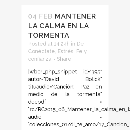
04 FEB
MANTENER
LA CALMA EN LA
TORMENTA
Posted at 14:24h
in
De
Conéctate
,
Estrés
,
Fe y
confianza
Share
[wbcr_php_snippet id="395"
autor="David Bolick"
tituaudio="Canción: Paz en
medio de la tormenta"
docpdf =
"rc/RC2015_06_Mantener_la_calma_en_l
audio =
"colecciones_01/di_te_amo/17_Cancion