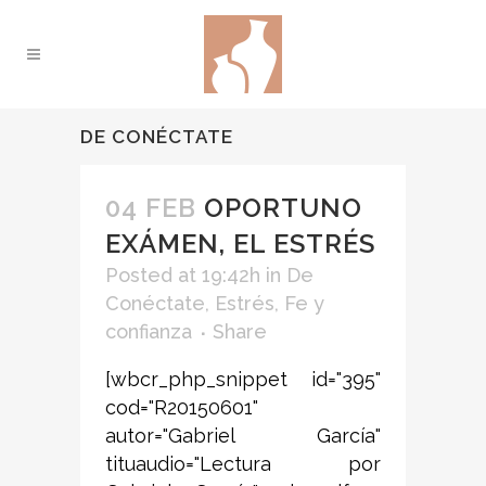
DE CONÉCTATE
04 FEB
OPORTUNO
EXÁMEN, EL ESTRÉS
Posted at 19:42h
in
De
Conéctate
,
Estrés
,
Fe y
confianza
Share
[wbcr_php_snippet id="395"
cod="R20150601"
autor="Gabriel García"
tituaudio="Lectura por