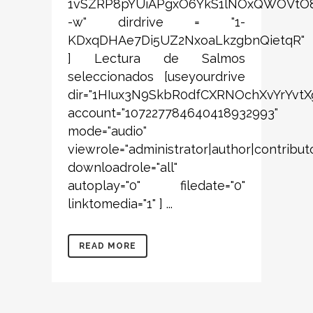
1vSZRP8pYUiAPgxO6YkS1lNOxQWOVtO8
-w" dirdrive = "1-
KDxqDHAe7Di5UZ2NxoaLkzgbnQietqR"
] Lectura de Salmos
seleccionados [useyourdrive
dir="1HIux3N9SkbR0dfCXRNOchXvYrYvtX
account="107227784640418932993"
mode="audio"
viewrole="administrator|author|contribut
downloadrole="all"
autoplay="0" filedate="0"
linktomedia="1" ] ...
READ MORE