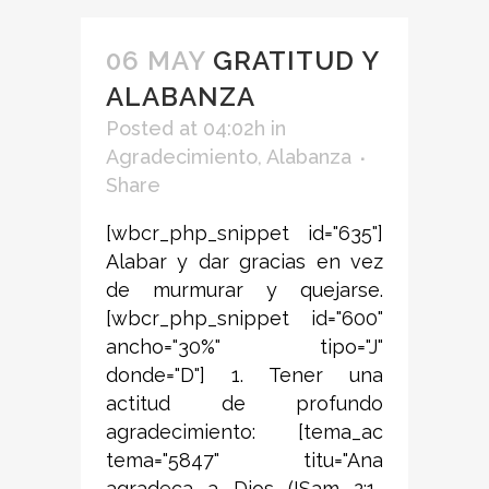
06 MAY
GRATITUD Y
ALABANZA
Posted at 04:02h
in
Agradecimiento
,
Alabanza
Share
[wbcr_php_snippet id="635"]
Alabar y dar gracias en vez
de murmurar y quejarse.
[wbcr_php_snippet id="600"
ancho="30%" tipo="J"
donde="D"] 1. Tener una
actitud de profundo
agradecimiento: [tema_ac
tema="5847" titu="Ana
agradeca a Dios (ISam 2:1-