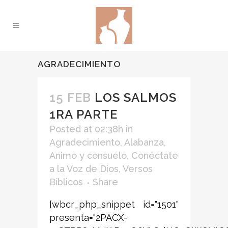
AGRADECIMIENTO
15 FEB
LOS SALMOS
1RA PARTE
Posted at 02:38h
in
Agradecimiento
,
Alabanza
,
Animo y consuelo
,
Conéctate
a la Voz de Dios
,
Versos
Bíblicos
Share
[wbcr_php_snippet id="1501"
presenta="2PACX-