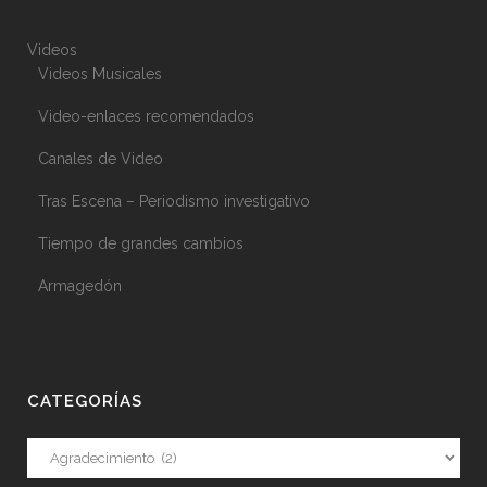
Videos
Videos Musicales
Video-enlaces recomendados
Canales de Video
Tras Escena – Periodismo investigativo
Tiempo de grandes cambios
Armagedón
CATEGORÍAS
Categorías