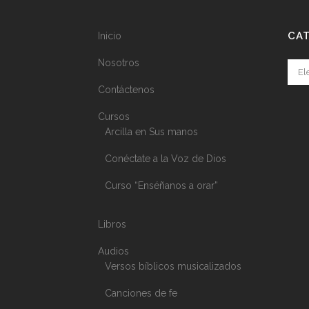
CA
Inicio
Nosotros
Cate
Contáctenos
Cursos
Arcilla en Sus manos
Conéctate a la Voz de Dios
Curso “Enséñanos a orar”
Libros
Audios
Versos bíblicos musicalizados
Canciones de fe