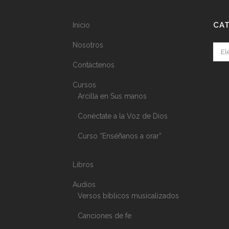
CA
Inicio
Nosotros
Cate
Contáctenos
Cursos
Arcilla en Sus manos
Conéctate a la Voz de Dios
Curso “Enséñanos a orar”
Libros
Audios
Versos bíblicos musicalizados
Canciones de fe