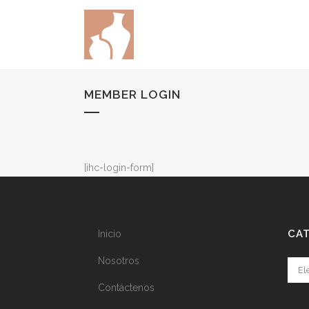
MEMBER LOGIN
[ihc-login-form]
CA
Inicio
Nosotros
Cate
Contáctenos