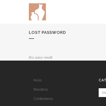
LOST PASSWORD
[ihc-pass-reset]
CA
Inicio
Nosotros
Cate
Contáctenos