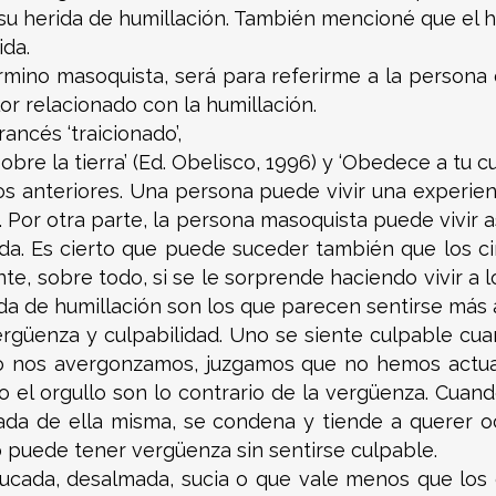
á su herida de humillación. También mencioné que el h
ida.
término masoquista, será para referirme a la persona
olor relacionado con la humillación.
rancés ‘traicionado’,
bre la tierra’ (Ed. Obelisco, 1996) y ‘Obedece a tu cue
os anteriores. Una persona puede vivir una experie
. Por otra parte, la persona masoquista puede vivir
da. Es cierto que puede suceder también que los c
te, sobre todo, si se le sorprende haciendo vivir a 
ida de humillación son los que parecen sentirse má
vergüenza y culpabilidad. Uno se siente culpable cu
do nos avergonzamos, juzgamos que no hemos actu
 el orgullo son lo contrario de la vergüenza. Cuand
ada de ella misma, se condena y tiende a querer o
 puede tener vergüenza sin sentirse culpable.
cada, desalmada, sucia o que vale menos que los 