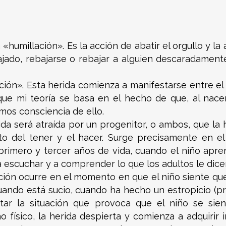
«humillación». Es la acción de abatir el orgullo y la 
bajado, rebajarse o rebajar a alguien descaradament
ción». Esta herida comienza a manifestarse entre e
ue mi teoría se basa en el hecho de que, al nacer
os consciencia de ello.
ida será atraída por un progenitor, o ambos, que la h
ito del tener y el hacer. Surge precisamente en 
l primero y tercer años de vida, cuando el niño ap
, a escuchar y a comprender lo que los adultos le dice
lación ocurre en el momento en que el niño siente q
ando está sucio, cuando ha hecho un estropicio (pri
tar la situación que provoca que el niño se sie
o físico, la herida despierta y comienza a adquirir