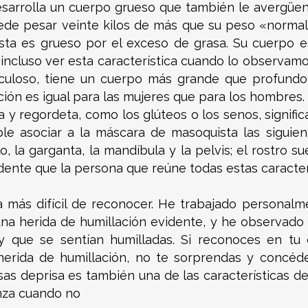
esarrolla un cuerpo grueso que también le avergüe
de pesar veinte kilos de más que su peso «normal
ista es grueso por el exceso de grasa. Su cuerpo 
ncluso ver esta característica cuando lo observamos
culoso, tiene un cuerpo más grande que profundo, 
ción es igual para las mujeres que para los hombres.
a y regordeta, como los glúteos o los senos, signific
 asociar a la máscara de masoquista las siguientes
, la garganta, la mandíbula y la pelvis; el rostro su
dente que la persona que reúne todas estas caracterí
la más difícil de reconocer. He trabajado personal
na herida de humillación evidente, y he observado q
 que se sentían humilladas. Si reconoces en tu cu
a herida de humillación, no te sorprendas y concé
as deprisa es también una de las características del m
nza cuando no