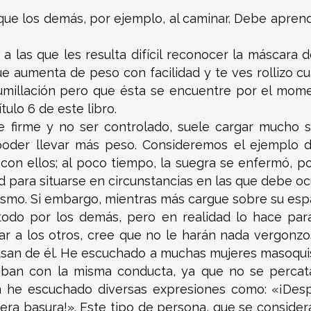
que los demás, por ejemplo, al caminar. Debe aprend
a las que les resulta difícil reconocer la máscar
que aumenta de peso con facilidad y te ves rollizo c
umillación pero que ésta se encuentre por el mome
tulo 6 de este libro.
 firme y no ser controlado, suele cargar mucho 
poder llevar más peso. Consideremos el ejemplo 
con ellos; al poco tiempo, la suegra se enfermó, po
ad para situarse en circunstancias en las que debe o
mismo. Si embargo, mientras más cargue sobre su es
odo por los demás, pero en realidad lo hace para 
r a los otros, cree que no le harán nada vergonzo
san de él. He escuchado a muchas mujeres masoquist
nuaban con la misma conducta, ya que no se perca
én he escuchado diversas expresiones como: «¡Desp
uera basura!». Este tipo de persona, que se considera