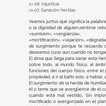
>> 06. Injusticia
>> 07. Sanación heridas
Veamos juntos qué significa la palabra 
o la dignidad de alguien,sentirse re
«sumisión», «vergüenza»,
«mortificación», «vejación», «degrada
de surgimiento porque te recuerdo q
deseamos curar aun cuando no tengam
El alma que llega para sanar esta her
sobre todo, al mundo físico, al ámb
funciones del cuerpo físico, entre e
propiedad, a ir al baño solo, a hablar
El surgimiento de la herida de humil
él o teme que se avergüence de él cu
cuando está mal vestido… Sin impor
mortificado o avergonzado en el plan