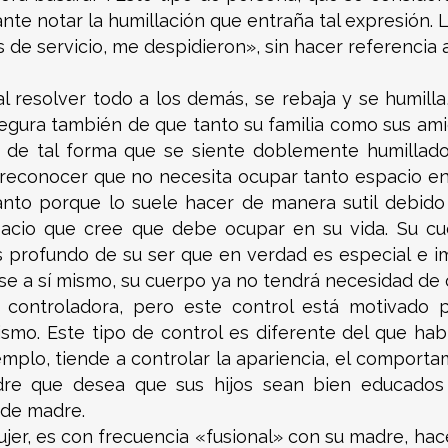
te notar la humillación que entraña tal expresión. 
 de servicio, me despidieron», sin hacer referencia a
l resolver todo a los demás, se rebaja y se humilla
asegura también de que tanto su familia como sus a
él, de tal forma que se siente doblemente humillad
 reconocer que no necesita ocupar tanto espacio en 
anto porque lo suele hacer de manera sutil debido
acio que cree que debe ocupar en su vida. Su cuer
 profundo de su ser que en verdad es especial e i
rse a sí mismo, su cuerpo ya no tendrá necesidad de
ontroladora, pero este control está motivado p
smo. Este tipo de control es diferente del que habl
emplo, tiende a controlar la apariencia, el comporta
adre que desea que sus hijos sean bien educados
 de madre.
er, es con frecuencia «fusional» con su madre, hace