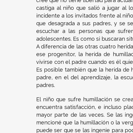
cree que no tiene libertad para actu
castiga al niño que salió a jugar al
incidente a los invitados frente al n
que desagrada a sus padres, y se s
escuchar a las personas que sufren
adolescentes. Es como si buscaran situ
A diferencia de las otras cuatro heri
ese progenitor, la herida de humil
vivirse con el padre cuando es él qui
Es posible también que la herida de h
padre, en el del aprendizaje, la esc
padres.
El niño que sufre humillación se c
encuentra satisfacción, e incluso pla
mayor parte de las veces. Se las in
mencioné que la humillación o la verg
puede ser que se las ingenie para po