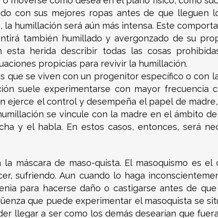
ar o moverse como desea en el plano físico, como s
 lodo con sus mejores ropas antes de que lleguen lo
iño, la humillación será aún más intensa. Este compo
entirá también humillado y avergonzado de su pro
 esta herida describir todas las cosas prohibid
aciones propicias para revivir la humillación.
das que se viven con un progenitor específico o co
lación suele experimentarse con mayor frecuencia
en ejerce el control y desempeña el papel de madre
umillación se vincule con la madre en el ámbito de 
ucha y el habla. En estos casos, entonces, será n
rea la máscara de maso-quista. El masoquismo es e
cer, sufriendo. Aun cuando lo haga inconscientemen
genia para hacerse daño o castigarse antes de que
üenza que puede experimentar el masoquista se sitú
der llegar a ser como los demás desearían que fuera